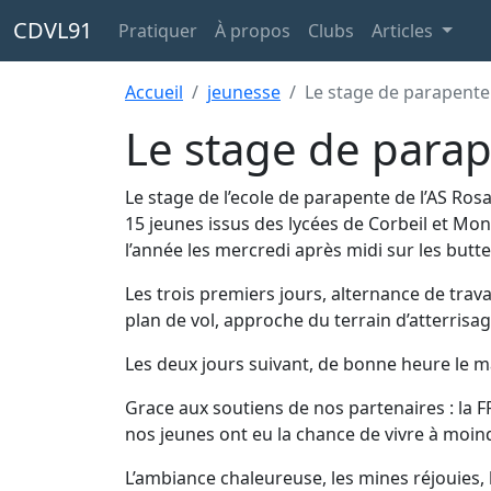
CDVL91
Pratiquer
À propos
Clubs
Articles
Accueil
jeunesse
Le stage de parapent
Le stage de para
Le stage de l’ecole de parapente de l’AS Ro
15 jeunes issus des lycées de Corbeil et Mo
l’année les mercredi après midi sur les butt
Les trois premiers jours, alternance de trav
plan de vol, approche du terrain d’atterrisag
Les deux jours suivant, de bonne heure le ma
Grace aux soutiens de nos partenaires : la FF
nos jeunes ont eu la chance de vivre à moin
L’ambiance chaleureuse, les mines réjouies, 